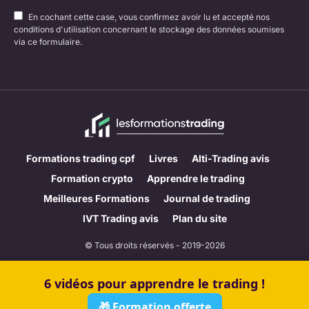
En cochant cette case, vous confirmez avoir lu et accepté nos
conditions d'utilisation concernant le stockage des données soumises
via ce formulaire.
Formations trading cpf
Livres
Alti-Trading avis
Formation crypto
Apprendre le trading
Meilleures Formations
Journal de trading
IVT Trading avis
Plan du site
© Tous droits réservés - 2019-2026
CGV & Mentions Légales
6 vidéos pour apprendre le trading !
Méthodologie d’évaluation
Contact
🎁 Formation offerte