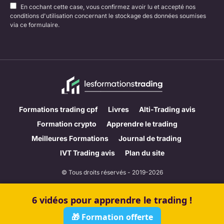
En cochant cette case, vous confirmez avoir lu et accepté nos
conditions d'utilisation concernant le stockage des données soumises
via ce formulaire.
Formations trading cpf
Livres
Alti-Trading avis
Formation crypto
Apprendre le trading
Meilleures Formations
Journal de trading
IVT Trading avis
Plan du site
© Tous droits réservés - 2019-2026
CGV & Mentions Légales
6 vidéos pour apprendre le trading !
Méthodologie d’évaluation
Contact
🎁 Formation offerte