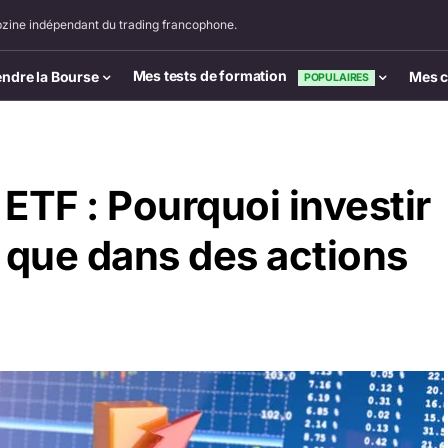
zine indépendant du trading francophone.
Mes tests de formation
ndre la Bourse
Mes c
POPULAIRES
ETF : Pourquoi investir
 que dans des actions