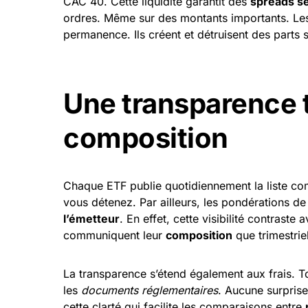
CAC 40. Cette liquidité garantit des
spreads s
ordres. Même sur des montants importants. L
permanence. Ils créent et détruisent des parts
Une transparence t
composition
Chaque ETF publie quotidiennement la liste c
vous détenez. Par ailleurs, les pondérations 
l’émetteur
. En effet, cette visibilité contraste
communiquent leur
composition
que trimestrie
La transparence s’étend également aux frais. To
les
documents réglementaires
. Aucune surprise
cette clarté qui facilite les comparaisons entre