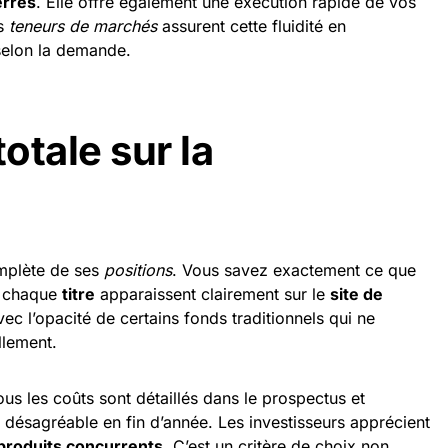
errés
. Elle offre également une exécution rapide de vos
es
teneurs de marchés
assurent cette fluidité en
 selon la demande.
otale sur la
omplète de ses
positions
. Vous savez exactement ce que
de chaque
titre
apparaissent clairement sur le
site de
 avec l’opacité de certains fonds traditionnels qui ne
llement.
us les coûts sont détaillés dans le prospectus et
 désagréable en fin d’année. Les investisseurs apprécient
produits concurrents
. C’est un critère de choix non