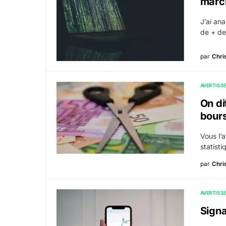
march
J’ai ana
de + de
par
Chri
AVERTISS
On di
bours
Vous l’
statist
par
Chri
AVERTISS
Signa