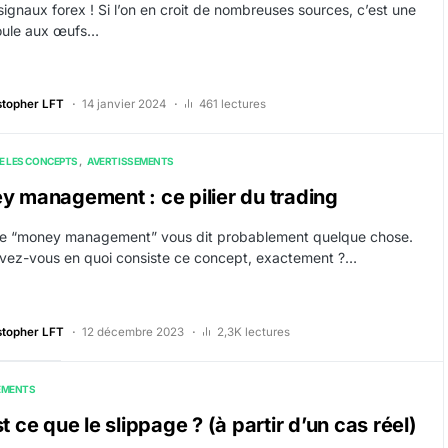
signaux forex ! Si l’on en croit de nombreuses sources, c’est une
oule aux œufs…
stopher LFT
14 janvier 2024
461 lectures
E LES CONCEPTS
AVERTISSEMENTS
 management : ce pilier du trading
e “money management” vous dit probablement quelque chose.
vez-vous en quoi consiste ce concept, exactement ?…
stopher LFT
12 décembre 2023
2,3K lectures
EMENTS
t ce que le slippage ? (à partir d’un cas réel)