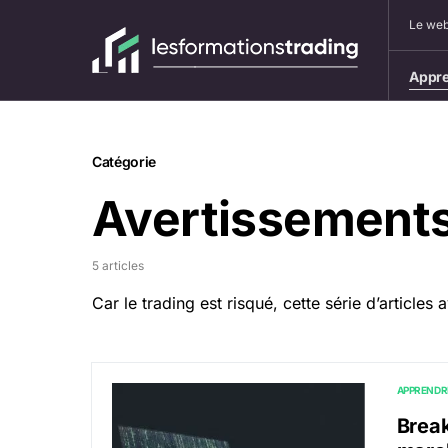
Le web
Appre
Catégorie
Avertissement
5 articles
Car le trading est risqué, cette série d’articles 
APPRENDR
Brea