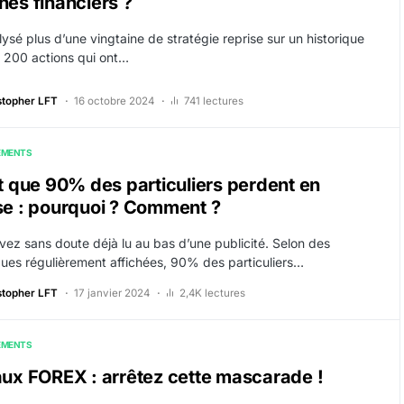
és financiers ?
lysé plus d’une vingtaine de stratégie reprise sur un historique
 200 actions qui ont…
stopher LFT
16 octobre 2024
741 lectures
EMENTS
t que 90% des particuliers perdent en
e : pourquoi ? Comment ?
avez sans doute déjà lu au bas d’une publicité. Selon des
iques régulièrement affichées, 90% des particuliers…
stopher LFT
17 janvier 2024
2,4K lectures
EMENTS
ux FOREX : arrêtez cette mascarade !