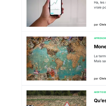
Ha, les 
vraie p
par
Chri
APPRENDR
Money
Le term
Mais sa
par
Chri
AVERTISS
Qu’es