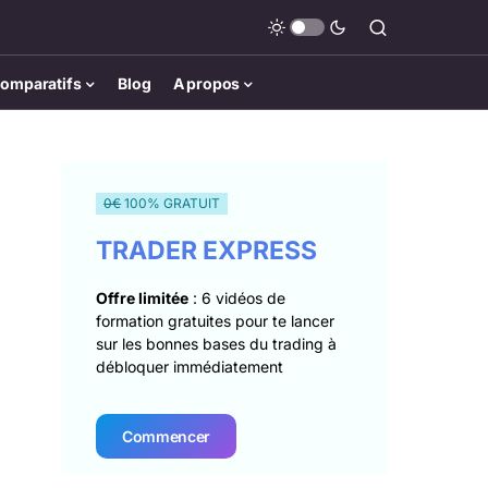
omparatifs
Blog
A propos
0€
100% GRATUIT
TRADER EXPRESS
Offre limitée
: 6 vidéos de
formation gratuites pour te lancer
sur les bonnes bases du trading à
débloquer immédiatement
Commencer