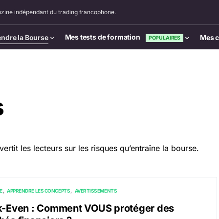
zine indépendant du trading francophone.
Mes tests de formation
ndre la Bourse
Mes c
POPULAIRES
s
avertit les lecteurs sur les risques qu’entraîne la bourse.
E
APPRENDRE LES CONCEPTS
AVERTISSEMENTS
k-Even : Comment VOUS protéger des