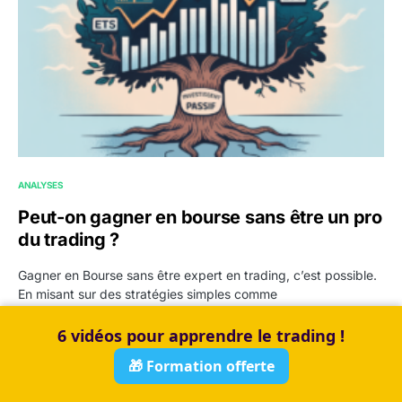
ANALYSES
Peut-on gagner en bourse sans être un pro
du trading ?
Gagner en Bourse sans être expert en trading, c’est possible.
En misant sur des stratégies simples comme
l’investissement…
6 vidéos pour apprendre le trading !
par
Christopher LFT
29 mai 2025
🎁 Formation offerte