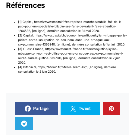
Références
[1] Capital, https://www.capital.fr/entreprises-marches/nabilla-fait-de-la-
pub-pour-un-specialiste-bitcoin-ses-fans-devraient-faire-attention-
1264532, [en ligne], dernière consultation le 31 mai 2020.
[2] Capital, https://www.capital.fr/economie-politique/kylian-mbappe-porte-
plainte-apres-lusurpation-de-son-nom-dans-une-arnaque-aux-
cryptomonnaies-1366340, [en ligne], dernière consultation le 1er juin 2020.
[3] Ouest-France, https://www.ouest-france.fr/societe/justice/kylian-
mbappe-son-nom-est-utilise-pour-une-arnaque-aux-cryptomonnaies-il-
aurait-saisi-la-justice-6797311, [en ligne], dernière consultation le 2 juin
2020.
[4] Bitcoin.fr, https://bitcoin.fr/bitcoin-scam-list/, [en ligne], dernière
consultation le 2 juin 2020.
Partage
Tweet