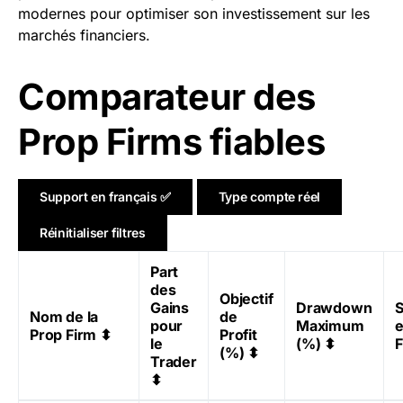
modernes pour optimiser son investissement sur les
marchés financiers.
Comparateur des
Prop Firms fiables
Support en français ✅
Type compte réel
Réinitialiser filtres
Part
des
Objectif
Gains
Drawdown
S
Nom de la
de
pour
Maximum
Prop Firm
⬍
Profit
le
(%)
⬍
F
(%)
⬍
Trader
⬍