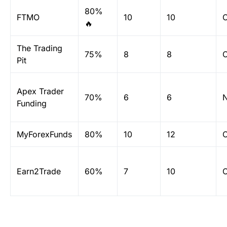
80%
FTMO
10
10
O
🔥
The Trading
75%
8
8
O
Pit
Apex Trader
70%
6
6
Funding
MyForexFunds
80%
10
12
O
Earn2Trade
60%
7
10
O