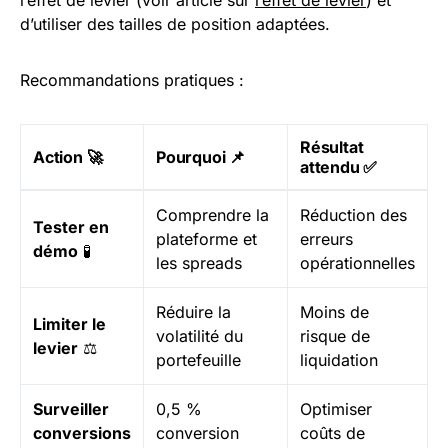
l’effet de levier (voir article sur
l’effet de levier
) et
d’utiliser des tailles de position adaptées.
Recommandations pratiques :
Résultat
Action 🚀
Pourquoi 📌
attendu ✅
Comprendre la
Réduction des
Tester en
plateforme et
erreurs
démo
🧪
les spreads
opérationnelles
Réduire la
Moins de
Limiter le
volatilité du
risque de
levier
⚖️
portefeuille
liquidation
Surveiller
0,5 %
Optimiser
conversions
conversion
coûts de