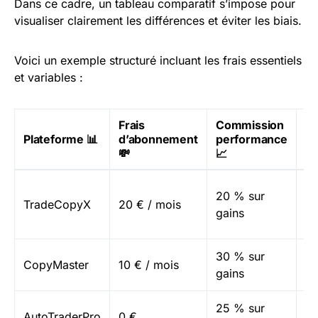
Dans ce cadre, un tableau comparatif s’impose pour
visualiser clairement les différences et éviter les biais.
Voici un exemple structuré incluant les frais essentiels
et variables :
Frais
Commission
Fr
Plateforme 📊
d’abonnement
performance
tr
💸
📈
⚖️
20 % sur
0,
TradeCopyX
20 € / mois
gains
tr
30 % sur
0,
CopyMaster
10 € / mois
gains
tr
25 % sur
0,
AutoTraderPro
0 €