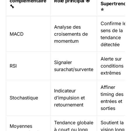
complémentaire
Rôle principal 🎯
Supertrend
🔧
⭐
Confirme le
Analyse des
sens de la
MACD
croisements de
tendance
momentum
détectée
Alerte sur
Signaler
RSI
conditions
surachat/survente
extrêmes
Affiner
Indicateur
timing des
Stochastique
d’impulsion et
entrées et
retournement
sorties
Tendance globale
Soutient la
Moyennes
à court ou long
vision long