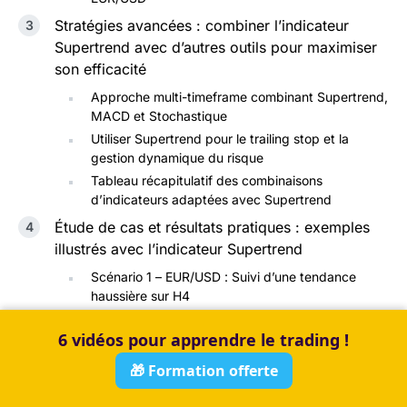
Stratégies avancées : combiner l’indicateur
Supertrend avec d’autres outils pour maximiser
son efficacité
Approche multi-timeframe combinant Supertrend,
MACD et Stochastique
Utiliser Supertrend pour le trailing stop et la
gestion dynamique du risque
Tableau récapitulatif des combinaisons
d’indicateurs adaptées avec Supertrend
Étude de cas et résultats pratiques : exemples
illustrés avec l’indicateur Supertrend
Scénario 1 – EUR/USD : Suivi d’une tendance
haussière sur H4
Scénario 2 – GBP/USD : prise de position
6 vidéos pour apprendre le trading !
vendeuse après signal Supertrend et
stochastique
🎁 Formation offerte
Avantages, limites et recommandations pour
un usage optimal de l’indicateur Supertrend