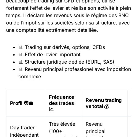
beaucoup de trading sur CFD et options, utilise
fortement l’effet de levier et réalise son activité à plein
temps. Il déclare les revenus sous le régime des BNC
ou de l’impôt sur les sociétés selon sa structure, avec
une comptabilité extrêmement détaillée.
📊 Trading sur dérivés, options, CFDs
📊 Effet de levier important
📊 Structure juridique dédiée (EURL, SAS)
📊 Revenu principal professionel avec imposition
complexe
Fréquence
Revenu trading
St
Profil 🧑‍💼
des trades
vs total 💰
fi
📈
Très élevée
Revenu
En
Day trader
(100+
principal
in
indépendant