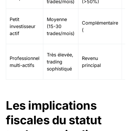
trades/mois)
(>50%)
BN
C
Petit
Moyenne
Complémentaire
pa
investisseur
(15-30
(
fl
actif
trades/mois)
3
So
Très élevée,
Professionnel
Revenu
dé
trading
multi-actifs
principal
co
sophistiqué
dé
Les implications
fiscales du statut