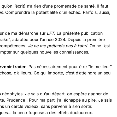
si qu’on l’écrit) n’a rien d’une promenade de santé. Il faut
es
. Comprendre la potentialité d’un échec. Parfois, aussi,
œur de ma démarche sur
LFT
. La présente publication
emake”, adaptée pour l’année 2024. Depuis la première
s compétences.
Je ne me prétends pas à l’abri.
On ne l’est
ompter sur quelques nouvelles connaissances.
evenir trader
. Pas nécessairement pour être “le meilleur”.
hose, d’ailleurs. Ce qui importe, c’est d’atteindre un seuil
s néophytes. Je sais qu’au départ, on espère gagner de
uite. Prudence ! Pour ma part, j’ai échappé au pire. Je sais
s un cercle vicieux, sans parvenir à s’en sortir.
es… la centrifugeuse a des effets douloureux.