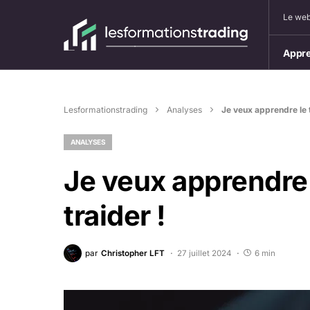
Le web
Appre
Lesformationstrading
Analyses
Je veux apprendre le t
ANALYSES
Je veux apprendre 
traider !
par
Christopher LFT
27 juillet 2024
6 min