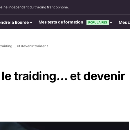
zine indépendant du trading francophone.
Mes tests de formation
ndre la Bourse
Mes c
POPULAIRES
raiding… et devenir traider !
le traiding… et devenir