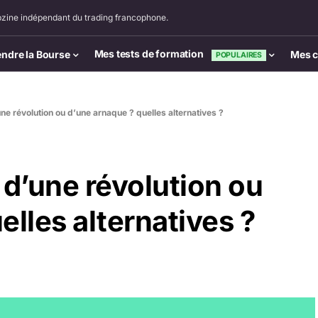
zine indépendant du trading francophone.
Mes tests de formation
ndre la Bourse
Mes c
POPULAIRES
ne révolution ou d’une arnaque ? quelles alternatives ?
 d’une révolution ou
elles alternatives ?