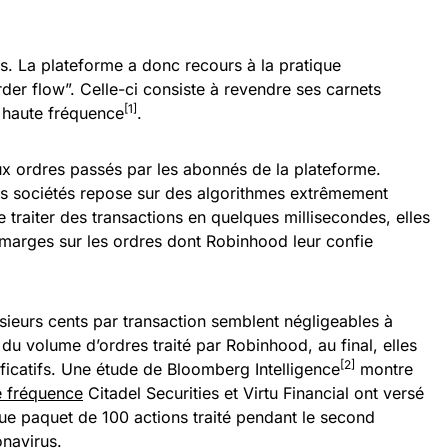
as. La plateforme a donc recours à la pratique
er flow”. Celle-ci consiste à revendre ses carnets
[1]
g haute fréquence
.
x ordres passés par les abonnés de la plateforme.
 sociétés repose sur des algorithmes extrêmement
 traiter des transactions en quelques millisecondes, elles
es marges sur les ordres dont Robinhood leur confie
sieurs cents par transaction semblent négligeables à
u volume d’ordres traité par Robinhood, au final, elles
[2]
ficatifs. Une étude de Bloomberg Intelligence
montre
e fréquence
Citadel Securities et Virtu Financial ont versé
e paquet de 100 actions traité pendant le second
onavirus.