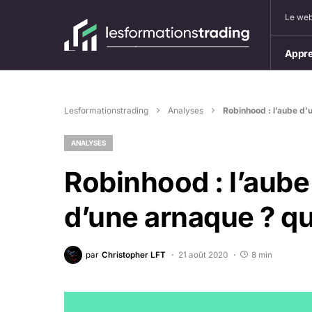
Le web
Appre
Lesformationstrading
Analyses
Robinhood : l’aube d’u
ANALYSES
Robinhood : l’aube
d’une arnaque ? qu
par
Christopher LFT
21 août 2020
8 min