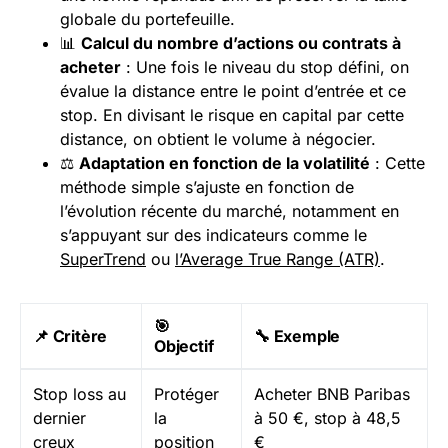
globale du portefeuille.
📊
Calcul du nombre d’actions ou contrats à
acheter
: Une fois le niveau du stop défini, on
évalue la distance entre le point d’entrée et ce
stop. En divisant le risque en capital par cette
distance, on obtient le volume à négocier.
⚖️
Adaptation en fonction de la volatilité
: Cette
méthode simple s’ajuste en fonction de
l’évolution récente du marché, notamment en
s’appuyant sur des indicateurs comme le
SuperTrend
ou
l’Average True Range (ATR)
.
🎯
📌 Critère
🔧 Exemple
Objectif
Stop loss au
Protéger
Acheter BNB Paribas
dernier
la
à 50 €, stop à 48,5
creux
position
€