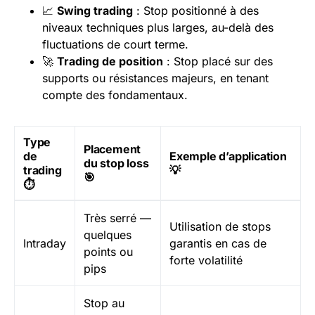
📈
Swing trading
: Stop positionné à des
niveaux techniques plus larges, au-delà des
fluctuations de court terme.
🚀
Trading de position
: Stop placé sur des
supports ou résistances majeurs, en tenant
compte des fondamentaux.
Type
Placement
de
Exemple d’application
du stop loss
trading
💡
🎯
⏱️
Très serré —
Utilisation de stops
quelques
Intraday
garantis en cas de
points ou
forte volatilité
pips
Stop au