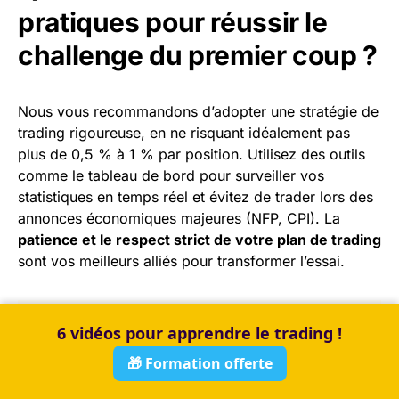
pratiques pour réussir le
challenge du premier coup ?
Nous vous recommandons d’adopter une stratégie de
trading rigoureuse, en ne risquant idéalement pas
plus de 0,5 % à 1 % par position. Utilisez des outils
comme le tableau de bord pour surveiller vos
statistiques en temps réel et évitez de trader lors des
annonces économiques majeures (NFP, CPI). La
patience et le respect strict de votre plan de trading
sont vos meilleurs alliés pour transformer l’essai.
6 vidéos pour apprendre le trading !
DISCLAIMER :
🎁 Formation offerte
Les informations fournies dans cet article sont à titre
indicatif et ne constituent en aucun cas une