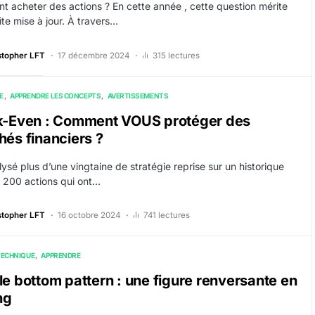
 acheter des actions ? En cette année , cette question mérite
ite mise à jour. À travers…
stopher LFT
17 décembre 2024
315 lectures
E
APPRENDRE LES CONCEPTS
AVERTISSEMENTS
k-Even : Comment VOUS protéger des
és financiers ?
lysé plus d’une vingtaine de stratégie reprise sur un historique
 200 actions qui ont…
stopher LFT
16 octobre 2024
741 lectures
TECHNIQUE
APPRENDRE
e bottom pattern : une figure renversante en
ng