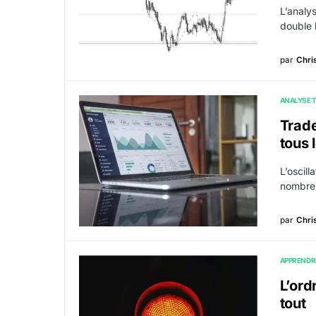
L’analy
double 
par
Chri
ANALYSE 
Trade
tous 
L’oscil
nombreu
par
Chri
APPRENDR
L’ordr
tout