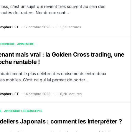
loss, c’est un sujet qui revient très souvent au sein des
autés de traders. Nombreux sont…
stopher LFT
17 octobre 2023
1,5K lectures
TECHNIQUE
APPRENDRE
nant mais vrai : la Golden Cross trading, une
che rentable !
robablement le plus célèbre des croisements entre deux
s mobiles. C’est ce qui lui permet de porter…
stopher LFT
14 octobre 2023
6,2K lectures
E
APPRENDRE LES CONCEPTS
eliers Japonais : comment les interpréter ?