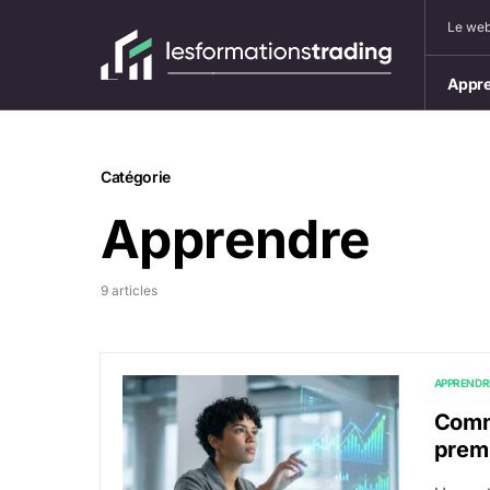
Le web
Appre
Catégorie
Apprendre
9 articles
APPRENDR
Comme
premi