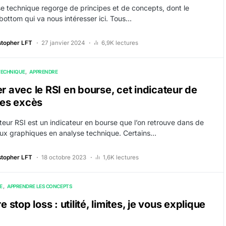
se technique regorge de principes et de concepts, dont le
bottom qui va nous intéresser ici. Tous…
stopher LFT
27 janvier 2024
6,9K lectures
TECHNIQUE
APPRENDRE
r avec le RSI en bourse, cet indicateur de
les excès
lateur RSI est un indicateur en bourse que l’on retrouve dans de
x graphiques en analyse technique. Certains…
stopher LFT
18 octobre 2023
1,6K lectures
E
APPRENDRE LES CONCEPTS
e stop loss : utilité, limites, je vous explique