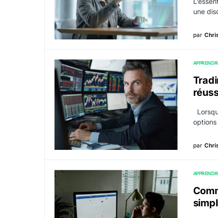
L’essent
une disc
par
Chri
APPRENDR
Tradi
réuss
Lorsque
options
par
Chri
APPRENDR
Comme
simpl