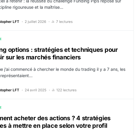
iel à retenir : la réussite du challenge Funding Pips repose sur
ipline rigoureuse et la maîtrise…
stopher LFT
2 juillet 2026
7 lectures
E
ng options : stratégies et techniques pour
ir sur les marchés financiers
 j’ai commencé à chercher le monde du trading il y a 7 ans, les
 représentaient…
stopher LFT
24 avril 2025
122 lectures
E
nt acheter des actions ? 4 stratégies
es à mettre en place selon votre profil