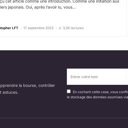
nçu cet article comme une introduction. Comme une initiation aux
ers japonais. Oui, après l’avoir lu, vous…
stopher LFT
17 septembre 2023
3,2K lectures
pprendre la bourse, contrôler
t astuces.
En cochant cette case, vous confir
le stockage des données soumises via