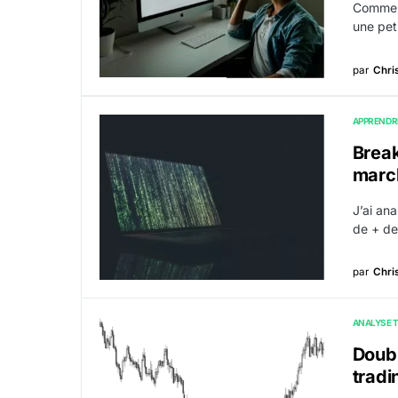
Comment
une pet
par
Chri
APPRENDR
Brea
march
J’ai ana
de + de
par
Chri
ANALYSE 
Doubl
tradi