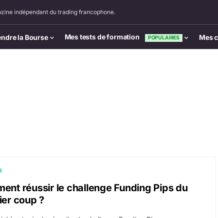
zine indépendant du trading francophone.
Mes tests de formation
ndre la Bourse
Mes c
POPULAIRES
E
nt réussir le challenge Funding Pips du
er coup ?