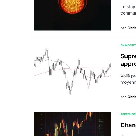
Le stop 
commun
par
Chri
ANALYSE 
Supre
appro
Voilà p
moyenne
par
Chri
APPRENDR
Chand